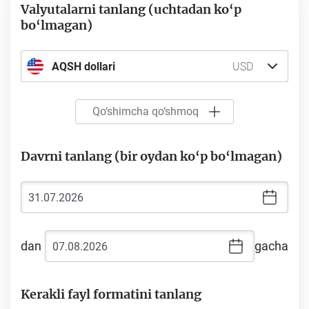
Valyutalarni tanlang (uchtadan ko‘p
bo‘lmagan)
AQSH dollari
USD
Qo‘shimcha qo‘shmoq
Davrni tanlang (bir oydan ko‘p bo‘lmagan)
dan
gacha
Kerakli fayl formatini tanlang