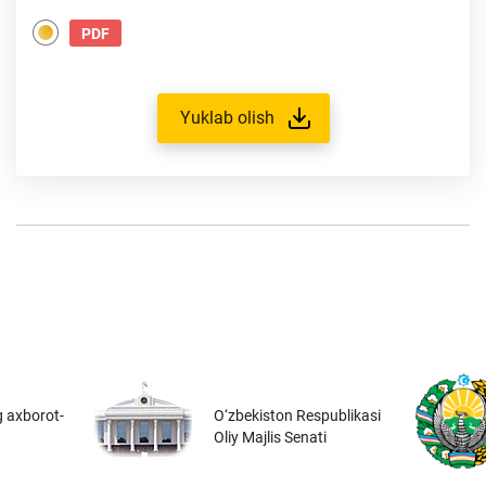
PDF
Yuklab olish
 axborot-
O‘zbekiston Respublikasi
Oliy Majlis Senati