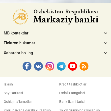
MB kontaktlari
Elektron hukumat
Xabardor bo‘ling
Izlash
Kredit tashkilotlari
Sayt xaritasi
Esdalik tangalari
Ochiq ma’lumotlar
Bank tizimi tarixi
Korrupsiyaga qarshi kurashish
To‘lov tizimining rivojlanish