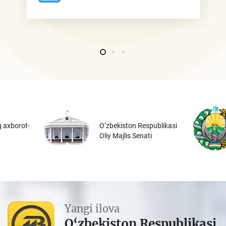
 axborot-
O‘zbekiston Respublikasi
Oliy Majlis Senati
Yangi ilova
O‘zbekiston Respublikasi