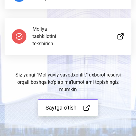
Moliya
tashkilotini
tekshirish
Siz yangi
“Moliyaviy savodxonlik”
axborot resursi
orqali boshqa ko’plab ma’lumotlarni topishingiz
mumkin
Saytga o’tish