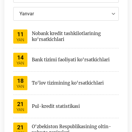
Yanvar
11
Nobank kredit tashkilotlarining
ko‘rsatkichlari
YAN
14
Bank tizimi faoliyati ko‘rsatkichlari
YAN
18
To‘lov tizimining ko‘rsatkichlari
YAN
21
Pul-kredit statistikasi
YAN
21
O‘zbekiston Respublikasining oltin-