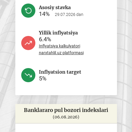
Asosiy stavka
14%
29.07.2026 dan
Yillik inflyatsiya
6.4%
Inflyatsiya kalkulyatori
narxtahlil.uz platformasi
Inflyatsion target
5%
Banklararo pul bozori indekslari
M
(06.08.2026)