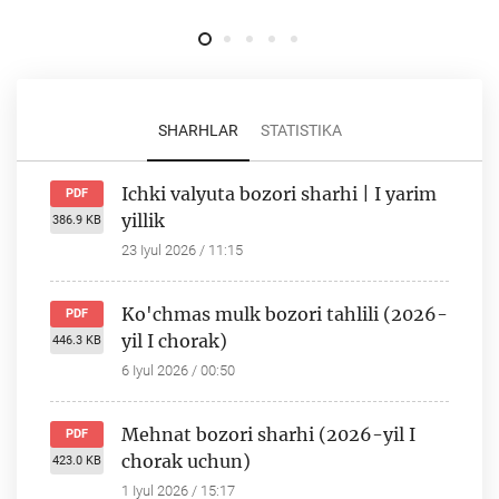
SHARHLAR
STATISTIKA
Ichki valyuta bozori sharhi | I yarim
PDF
yillik
386.9 KB
23 Iyul 2026 / 11:15
Ko'chmas mulk bozori tahlili (2026-
PDF
yil I chorak)
446.3 KB
6 Iyul 2026 / 00:50
Mehnat bozori sharhi (2026-yil I
PDF
chorak uchun)
423.0 KB
1 Iyul 2026 / 15:17