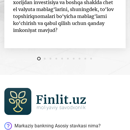
xorijdan investisiya va boshqa shaklda chet
el valyuta mablag‘larini, shuningdek, to‘lov
topshiriqnomalari bo‘yicha mablag‘larni
ko‘chirish va qabul qilish uchun qanday
imkoniyat mavjud?
Markaziy bankning Asosiy stavkasi nima?