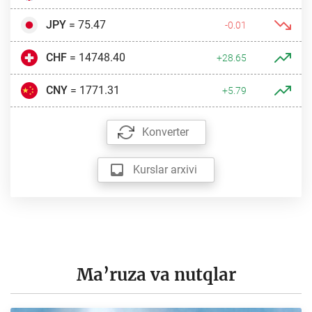
JPY
= 75.47
-0.01
CHF
= 14748.40
+28.65
CNY
= 1771.31
+5.79
Konverter
Kurslar arxivi
Ma’ruza va nutqlar