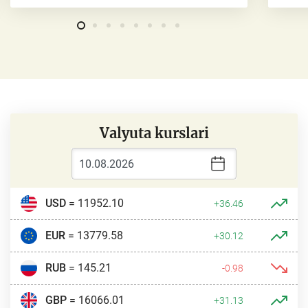
Valyuta kurslari
USD
= 11952.10
+36.46
EUR
= 13779.58
+30.12
RUB
= 145.21
-0.98
GBP
= 16066.01
+31.13