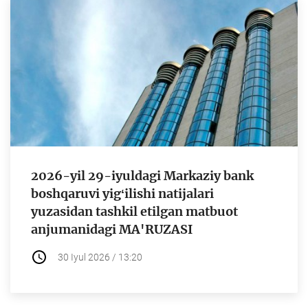
2026-yil 29-iyuldagi Markaziy bank
boshqaruvi yigʻilishi natijalari
yuzasidan tashkil etilgan matbuot
anjumanidagi MA'RUZASI
30 Iyul 2026 / 13:20