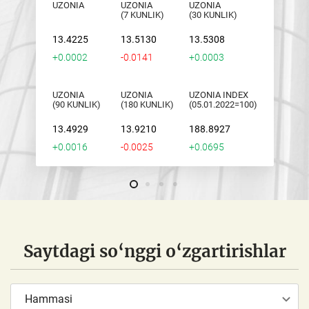
UZONIA
UZONIA
UZONIA
(7 KUNLIK)
(30 KUNLIK)
13.4225
13.5130
13.5308
+0.0002
-0.0141
+0.0003
UZONIA
UZONIA
UZONIA INDEX
(90 KUNLIK)
(180 KUNLIK)
(05.01.2022=100)
13.4929
13.9210
188.8927
+0.0016
-0.0025
+0.0695
Saytdagi so‘nggi o‘zgartirishlar
Hammasi