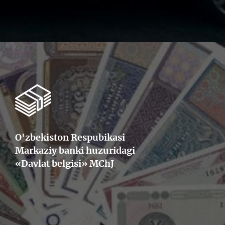
O'zbekiston Respubikasi
Markaziy banki huzuridagi
«Davlat belgisi» MChJ