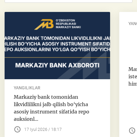
YAN
Mar
ist
him
YANGILIKLAR
Markaziy bank tomonidan
likvidlilikni jalb qilish bo‘yicha
asosiy instrument sifatida repo
auksionl...
17 Iyul 2026 / 18:17